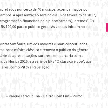
terpretados por cerca de 40 músicos, acompanhados por
mpos. A apresentação será no dia 16 de fevereiro de 2017,
m programação financiada pela plataforma “Queremos”. Os
e R$ 120,00 para o público geral. As vendas iniciam no dia
trobras Sinfônica, um dos maiores e mais conceituados
tizar a música clássica e renovar o público do gênero.
série de apresentações-surpresa em parceria com a
s da Música 2016, e a série de EPs “O clássico é pop”, que
ulares, como Pitty e Revelação.
s
 685 – Parque Farroupilha – Bairro Bom Fim – Porto