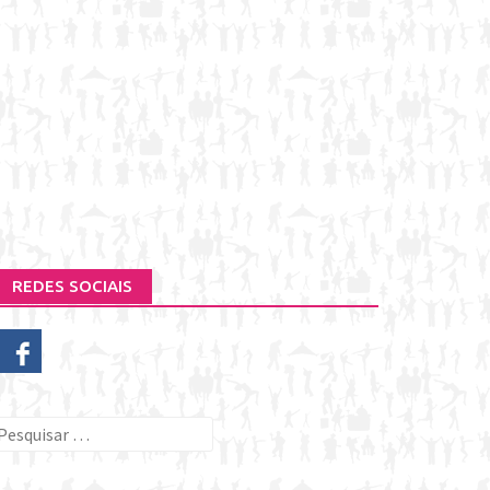
REDES SOCIAIS
esquisar
or: