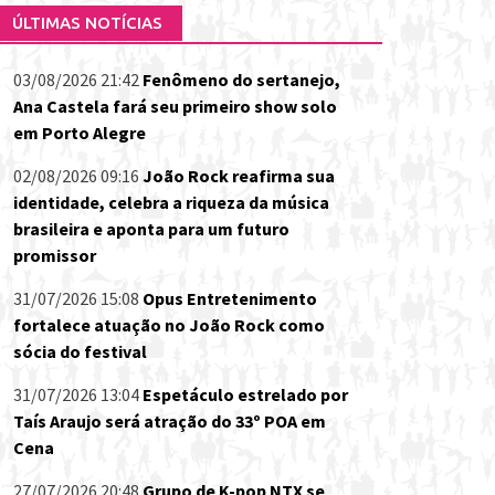
ÚLTIMAS NOTÍCIAS
03/08/2026 21:42
Fenômeno do sertanejo,
Ana Castela fará seu primeiro show solo
em Porto Alegre
02/08/2026 09:16
João Rock reafirma sua
identidade, celebra a riqueza da música
brasileira e aponta para um futuro
promissor
31/07/2026 15:08
Opus Entretenimento
fortalece atuação no João Rock como
sócia do festival
31/07/2026 13:04
Espetáculo estrelado por
Taís Araujo será atração do 33º POA em
Cena
27/07/2026 20:48
Grupo de K-pop NTX se