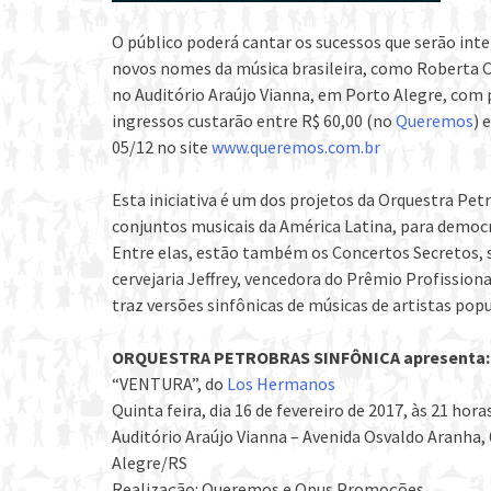
O público poderá cantar os sucessos que serão in
novos nomes da música brasileira, como Roberta Ca
no Auditório Araújo Vianna, em Porto Alegre, co
ingressos custarão entre R$ 60,00 (no
Queremos
) 
05/12 no site
www.queremos.com.br
Esta iniciativa é um dos projetos da Orquestra Pe
conjuntos musicais da América Latina, para democra
Entre elas, estão também os Concertos Secretos, 
cervejaria Jeffrey, vencedora do Prêmio Profissionai
traz versões sinfônicas de músicas de artistas pop
ORQUESTRA PETROBRAS SINFÔNICA apresenta:
“VENTURA”, do
Los Hermanos
Quinta feira, dia 16 de fevereiro de 2017, às 21 hora
Auditório Araújo Vianna – Avenida Osvaldo Aranha,
Alegre/RS
Realização: Queremos e Opus Promoções