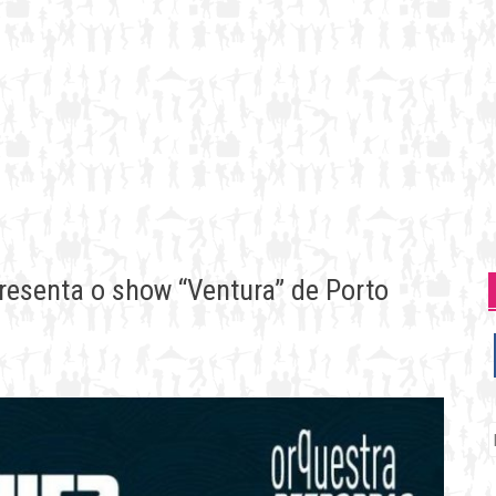
resenta o show “Ventura” de Porto
P
p