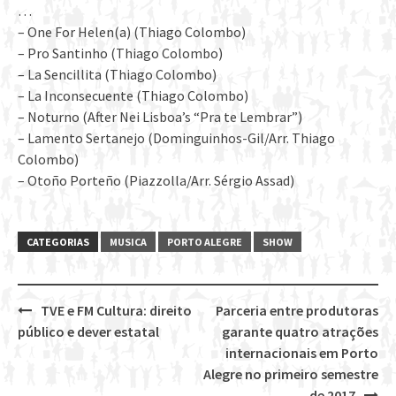
…
– One For Helen(a) (Thiago Colombo)
– Pro Santinho (Thiago Colombo)
– La Sencillita (Thiago Colombo)
– La Inconsecuente (Thiago Colombo)
– Noturno (After Nei Lisboa’s “Pra te Lembrar”)
– Lamento Sertanejo (Dominguinhos-Gil/Arr. Thiago
Colombo)
– Otoño Porteño (Piazzolla/Arr. Sérgio Assad)
CATEGORIAS
MUSICA
PORTO ALEGRE
SHOW
TVE e FM Cultura: direito
Parceria entre produtoras
Post
público e dever estatal
garante quatro atrações
navigation
internacionais em Porto
Alegre no primeiro semestre
de 2017