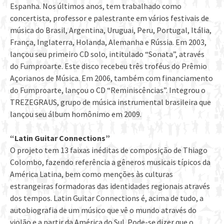
Espanha. Nos últimos anos, tem trabalhado como
concertista, professor e palestrante em vários festivais de
música do Brasil, Argentina, Uruguai, Peru, Portugal, Itália,
França, Inglaterra, Holanda, Alemanha e Rússia. Em 2003,
lançou seu primeiro CD solo, intitulado “Sonata”, através
do Fumproarte. Este disco recebeu três troféus do Prêmio
Açorianos de Música. Em 2006, também com financiamento
do Fumproarte, lançou o CD “Reminiscências”. Integrou o
TREZEGRAUS, grupo de música instrumental brasileira que
lançou seu álbum homônimo em 2009.
“Latin Guitar Connections”
O projeto tem 13 faixas inéditas de composição de Thiago
Colombo, fazendo referência a gêneros musicais típicos da
América Latina, bem como menções às culturas
estrangeiras formadoras das identidades regionais através
dos tempos. Latin Guitar Connections é, acima de tudo, a
autobiografia de um músico que vê o mundo através do
violão e a partir da América do Sul. Pode-se dizer que o