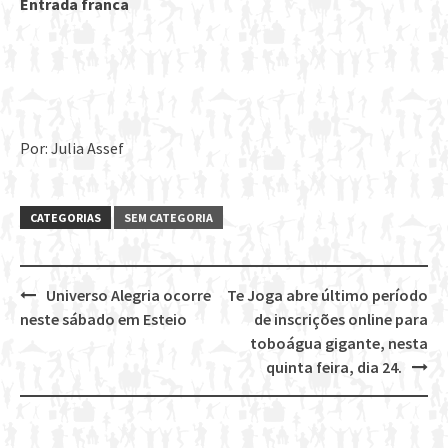
Entrada franca
Por: Julia Assef
CATEGORIAS
SEM CATEGORIA
Universo Alegria ocorre
Te Joga abre último período
Post
neste sábado em Esteio
de inscrições online para
navigation
toboágua gigante, nesta
quinta feira, dia 24.