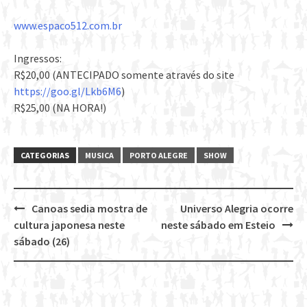
www.espaco512.com.br
Ingressos:
R$20,00 (ANTECIPADO somente através do site
https://goo.gl/Lkb6M6
)
R$25,00 (NA HORA!)
CATEGORIAS
MUSICA
PORTO ALEGRE
SHOW
Canoas sedia mostra de
Universo Alegria ocorre
Post
cultura japonesa neste
neste sábado em Esteio
navigation
sábado (26)