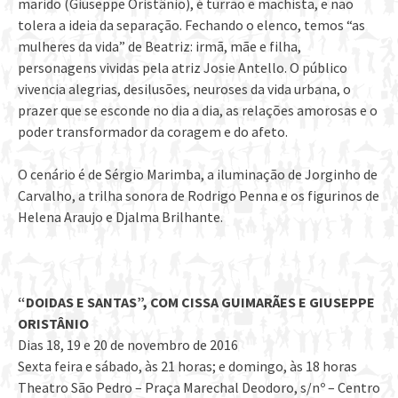
marido (Giuseppe Oristânio), é turrão e machista, e não
tolera a ideia da separação. Fechando o elenco, temos “as
mulheres da vida” de Beatriz: irmã, mãe e filha,
personagens vividas pela atriz Josie Antello. O público
vivencia alegrias, desilusões, neuroses da vida urbana, o
prazer que se esconde no dia a dia, as relações amorosas e o
poder transformador da coragem e do afeto.
O cenário é de Sérgio Marimba, a iluminação de Jorginho de
Carvalho, a trilha sonora de Rodrigo Penna e os figurinos de
Helena Araujo e Djalma Brilhante.
“DOIDAS E SANTAS”, COM CISSA GUIMARÃES E GIUSEPPE
ORISTÂNIO
Dias 18, 19 e 20 de novembro de 2016
Sexta feira e sábado, às 21 horas; e domingo, às 18 horas
Theatro São Pedro – Praça Marechal Deodoro, s/nº – Centro