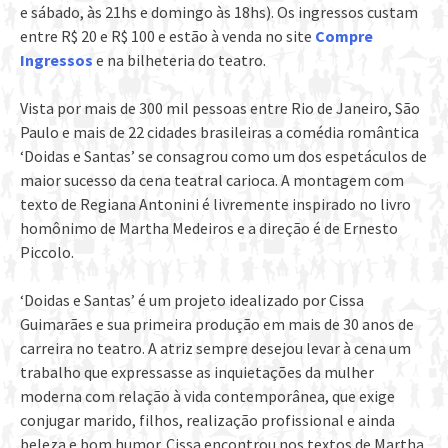
e sábado, às 21hs e domingo às 18hs). Os ingressos custam
entre R$ 20 e R$ 100 e estão à venda no site
Compre
Ingressos
e na bilheteria do teatro.
Vista por mais de 300 mil pessoas entre Rio de Janeiro, São
Paulo e mais de 22 cidades brasileiras a comédia romântica
‘Doidas e Santas’ se consagrou como um dos espetáculos de
maior sucesso da cena teatral carioca. A montagem com
texto de Regiana Antonini é livremente inspirado no livro
homônimo de Martha Medeiros e a direção é de Ernesto
Piccolo.
‘Doidas e Santas’ é um projeto idealizado por Cissa
Guimarães e sua primeira produção em mais de 30 anos de
carreira no teatro. A atriz sempre desejou levar à cena um
trabalho que expressasse as inquietações da mulher
moderna com relação à vida contemporânea, que exige
conjugar marido, filhos, realização profissional e ainda
beleza e bom humor. Cissa encontrou nos textos de Martha