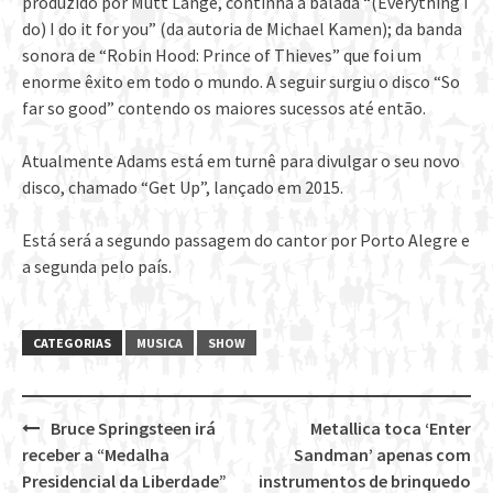
produzido por Mutt Lange, continha a balada “(Everything I
do) I do it for you” (da autoria de Michael Kamen); da banda
sonora de “Robin Hood: Prince of Thieves” que foi um
enorme êxito em todo o mundo. A seguir surgiu o disco “So
far so good” contendo os maiores sucessos até então.
Atualmente Adams está em turnê para divulgar o seu novo
disco, chamado “Get Up”, lançado em 2015.
Está será a segundo passagem do cantor por Porto Alegre e
a segunda pelo país.
CATEGORIAS
MUSICA
SHOW
Bruce Springsteen irá
Metallica toca ‘Enter
Post
receber a “Medalha
Sandman’ apenas com
navigation
Presidencial da Liberdade”
instrumentos de brinquedo