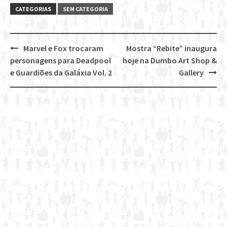
CATEGORIAS
SEM CATEGORIA
Marvel e Fox trocaram
Mostra “Rebite” inaugura
Post
personagens para Deadpool
hoje na Dumbo Art Shop &
navigation
e Guardiões da Galáxia Vol. 2
Gallery