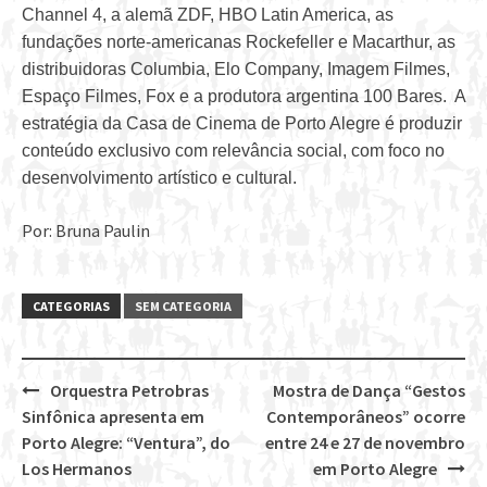
Channel 4, a alemã ZDF, HBO Latin America, as
fundações norte-americanas Rockefeller e Macarthur, as
distribuidoras Columbia, Elo Company, Imagem Filmes,
Espaço Filmes, Fox e a produtora argentina 100 Bares. A
estratégia da Casa de Cinema de Porto Alegre é produzir
conteúdo exclusivo com relevância social, com foco no
desenvolvimento artístico e cultural.
Por: Bruna Paulin
CATEGORIAS
SEM CATEGORIA
Orquestra Petrobras
Mostra de Dança “Gestos
Post
Sinfônica apresenta em
Contemporâneos” ocorre
navigation
Porto Alegre: “Ventura”, do
entre 24 e 27 de novembro
Los Hermanos
em Porto Alegre