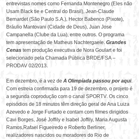
entrevistas nomes como Fernanda Montenegro (Eles não
Usam Black tie e Central do Brasil), Jean-Claude
Bernardet (São Paulo S.A.), Hector Babenco (Pixote),
Bráulio Mantovani (Cidade de Deus), Juan Jose
Campanella (Clube da Lua), entre outros. O programa
tem apresentação de Matheus Nachtergaele.
Grandes
Cenas
tem produção executiva de Nora Goulart e foi
selecionado pela Chamada Pública BRDE/FSA –
PRODAV 02/2013.
Em dezembro, é a vez de
A Olimpíada passou por aqui
.
Com estreia confirmada para 19 de dezembro, o projeto é
a segunda coprodução com o canal SPORTV. Os cinco
episódios de 18 minutos têm direção geral de Ana Luiza
Azevedo e Jorge Furtado e contam com filmes dirigidos
Cavi Borges, José Joffily e Isabel Joffily, Maria Augusta
Ramos,Rafael Figueiredo e Roberto Berliner,
realizadores nascidos ou moradores do Rio de