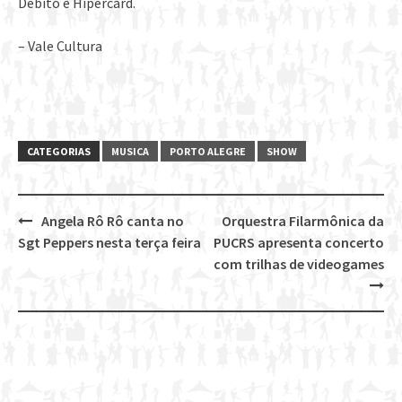
Débito e Hipercard.
– Vale Cultura
CATEGORIAS
MUSICA
PORTO ALEGRE
SHOW
Angela Rô Rô canta no
Orquestra Filarmônica da
Post
Sgt Peppers nesta terça feira
PUCRS apresenta concerto
navigation
com trilhas de videogames