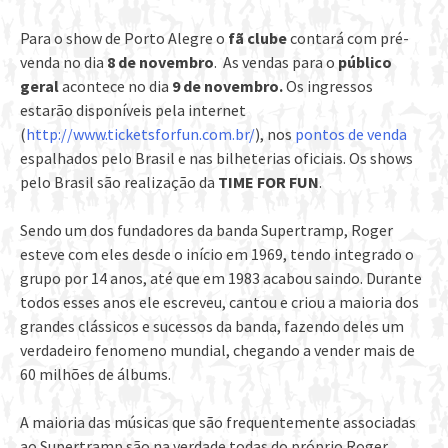
Para o show de Porto Alegre o
fã clube
contará com pré-
venda no dia
8 de novembro
.
As vendas para o
público
geral
acontece no dia
9 de novembro
.
Os ingressos
estarão disponíveis pela internet
(
http://www.ticketsforfun.com.
br/
), nos
pontos de venda
espalhados pelo Brasil e nas bilheterias oficiais. Os shows
pelo Brasil são realização da
TIME FOR FUN
.
Sendo um dos fundadores da banda Supertramp, Roger
esteve com eles desde o início em 1969, tendo integrado o
grupo por 14 anos, até que em 1983 acabou saindo. Durante
todos esses anos ele escreveu, cantou e criou a maioria dos
grandes clássicos e sucessos da banda, fazendo deles um
verdadeiro fenomeno mundial, chegando a vender mais de
60 milhões de álbums.
A maioria das músicas que são frequentemente associadas
ao Supertramp são na verdade todas do próprio Roger