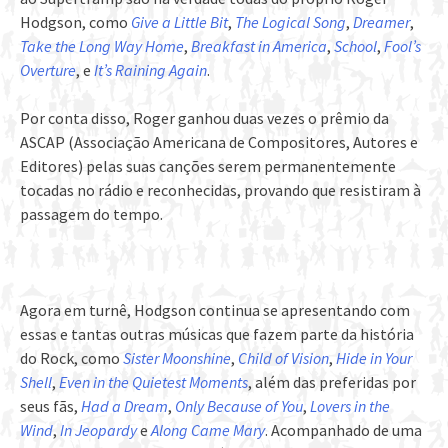
Hodgson, como
Give a Little Bit
,
The Logical Song
,
Dreamer
,
Take the Long Way Home
,
Breakfast in America
,
School
,
Fool’s
Overture
, e
It’s Raining Again
.
Por conta disso, Roger ganhou duas vezes o prêmio da
ASCAP (Associação Americana de Compositores, Autores e
Editores) pelas suas canções serem permanentemente
tocadas no rádio e reconhecidas, provando que resistiram à
passagem do tempo.
Agora em turnê, Hodgson continua se apresentando com
essas e tantas outras músicas que fazem parte da história
do Rock, como
Sister Moonshine
,
Child of Vision
,
Hide in Your
Shell
,
Even in the Quietest Moments
, além das preferidas por
seus fãs,
Had a Dream
,
Only Because of You
,
Lovers in the
Wind
,
In Jeopardy
e
Along Came Mary
. Acompanhado de uma