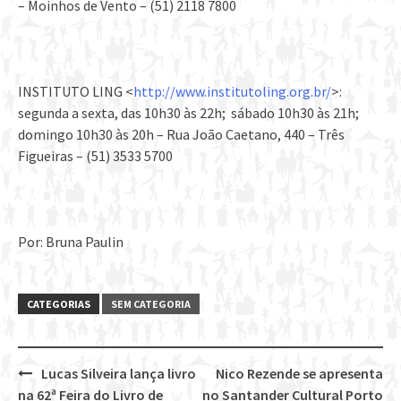
– Moinhos de Vento – (51) 2118 7800
INSTITUTO LING <
http://www.institutoling.org.br/
>:
segunda a sexta, das 10h30 às 22h; sábado 10h30 às 21h;
domingo 10h30 às 20h – Rua João Caetano, 440 – Três
Figueiras – (51) 3533 5700
Por: Bruna Paulin
CATEGORIAS
SEM CATEGORIA
Lucas Silveira lança livro
Nico Rezende se apresenta
Post
na 62ª Feira do Livro de
no Santander Cultural Porto