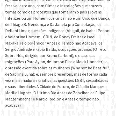
festival este ano, com filmes e instalações que trazem
temas como os protestos que tomaram o país (Jovens
Infelizes ou um Homem que Grita não é um Urso que Dança,
de Thiago B. Mendonça e Da Janela pra Consolação, d​e
Dellani Lima); questões indígenas (Abigail, de Isabel Penoni
e Valentina Homem, ​ GRIN, de Roney Freitas e Isael
Maxakali e o polêmico *Antes o Tempo não Acabava, ​d​e
Sergio Andrade e Fábio Baldo; ocupações urbanas (O Teto
Sobre Nós, dirigido por Bruno Carboni); o ocaso das ​
migrações (Para Aylan, de Jacson Dias e Maick Hannder); a
opressão exercida sobre as mulheres (Why not be Beatiful?,
de Sabrina Luna); e, sempre presentes, mas de forma ​cada
vez mais madura e criativa, as questões LGBT​, sexualidades
e suas liberdades A Cidade do Futuro, de Cláudio Marques e
Marília Hughes, O Último Dia Antes de Zanzibar, de Filipe
Matzembacher e Marcio Reolon e Antes o tempo não
acabava).