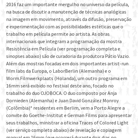
2016 faz um importante mergulho no universo da película,
na busca de discutir a manutenção de técnicas analógicas
na imagem em movimento, através da difusão, preservação
e experimentação com as possibilidades estéticas que o
trabalho em película permite ao artista. As obras
internacionais que integram a programação da mostra
Resistência em Película (ver programação completa e
sinopses abaixo) são de curadoria da produtora Pátio Vazio.
Além das mostras focadas em dois importantes artist-run
film labs da Europa, o LaborBerlin (Alemanha) e o
Worm.Filmwerkplaats (Holanda), um outro programa em
16mm será exibido no festival deste ano, focado no
trabalho do duo OJOBOCA. O duo composto por Anja
Dornieden (Alemanha) e Juan David González Monroy
(Colômbia)* residentes em Berlim, vem a Porto Alegre a
convite do Goethe-Institut e German Films para apresentar
seus trabalhos, ministrar a oficina Traces of Colored Light
(ver serviço completo abaixo) de revelação e copiagem
manual em 16mm (que ocorrerá durante dois dias no