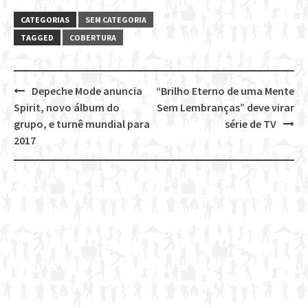
CATEGORIAS
SEM CATEGORIA
TAGGED
COBERTURA
Depeche Mode anuncia
“Brilho Eterno de uma Mente
Post
Spirit, novo álbum do
Sem Lembranças” deve virar
navigation
grupo, e turnê mundial para
série de TV
2017