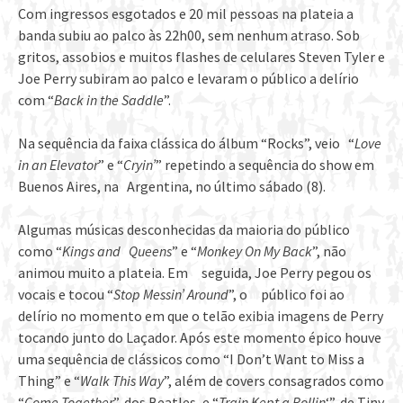
Com ingressos esgotados e 20 mil pessoas na plateia a
banda subiu ao palco às 22h00, sem nenhum atraso. Sob
gritos, assobios e muitos flashes de celulares Steven Tyler e
Joe Perry subiram ao palco e levaram o público a delírio
com “
Back in the Saddle
”.
Na sequência da faixa clássica do álbum “Rocks”, veio “
Love
in an Elevator
” e “
Cryin’
” repetindo a sequência do show em
Buenos Aires, na Argentina, no último sábado (8).
Algumas músicas desconhecidas da maioria do público
como “
Kings and Queens
” e “
Monkey On My Back
”, não
animou muito a plateia. Em seguida, Joe Perry pegou os
vocais e tocou “
Stop Messin’ Around
”, o público foi ao
delírio no momento em que o telão exibia imagens de Perry
tocando junto do Laçador. Após este momento épico houve
uma sequência de clássicos como “I Don’t Want to Miss a
Thing” e “
Walk This Way
”, além de covers consagrados como
“
Come Together
”, dos Beatles, e “
Train Kept a Rollin
‘”, de Tiny