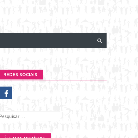
REDES SOCIAIS
esquisar
or: