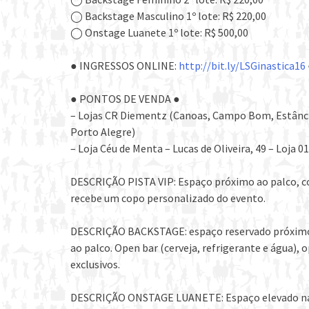
◯ Backstage Masculino 1º lote: R$ 220,00
◯ Onstage Luanete 1º lote: R$ 500,00
● INGRESSOS ONLINE:
http://bit.ly/
LSGinastica16
● PONTOS DE VENDA ●
– Lojas CR Diementz (Canoas, Campo Bom, Estânci
Porto Alegre)
– Loja Céu de Menta – Lucas de Oliveira, 49 – Loja
DESCRIÇÃO PISTA VIP: Espaço próximo ao palco, com
recebe um copo personalizado do evento.
DESCRIÇÃO BACKSTAGE: espaço reservado próximo a
ao palco. Open bar (cerveja, refrigerante e água), 
exclusivos.
DESCRIÇÃO ONSTAGE LUANETE: Espaço elevado na la