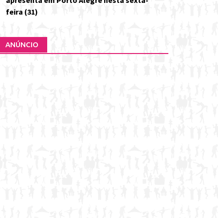
apresenta em Porto Alegre nesta sexta-
feira (31)
ANÚNCIO