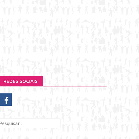
REDES SOCIAIS
esquisar
or: