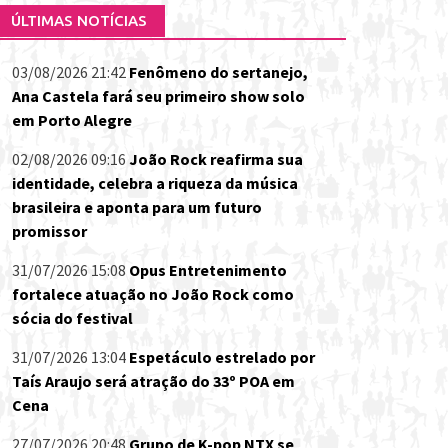
ÚLTIMAS NOTÍCIAS
03/08/2026 21:42
Fenômeno do sertanejo,
Ana Castela fará seu primeiro show solo
em Porto Alegre
02/08/2026 09:16
João Rock reafirma sua
identidade, celebra a riqueza da música
brasileira e aponta para um futuro
promissor
31/07/2026 15:08
Opus Entretenimento
fortalece atuação no João Rock como
sócia do festival
31/07/2026 13:04
Espetáculo estrelado por
Taís Araujo será atração do 33º POA em
Cena
27/07/2026 20:48
Grupo de K-pop NTX se