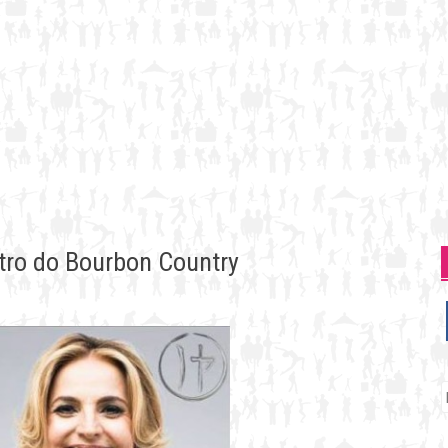
atro do Bourbon Country
P
p