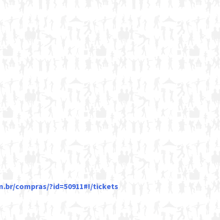
.br/
compras/?id=50911#!/tickets