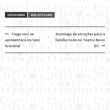
CATEGORIAS
SEM CATEGORIA
Tiago Iorc se
Domingo de atrações para a
Post
apresentará no Sesc
família toda no Teatro Novo
navigation
Gravataí
DC