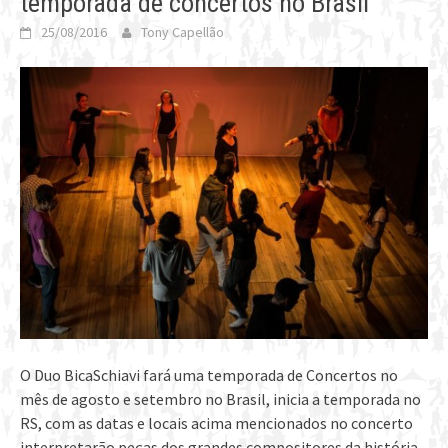
temporada de concertos no Brasil
25/08/2016
Tony Capellão
O Duo BicaSchiavi fará uma temporada de Concertos no
mês de agosto e setembro no Brasil, inicia a temporada no
RS, com as datas e locais acima mencionados no concerto
interpretarão peças dos grandes compositores da história