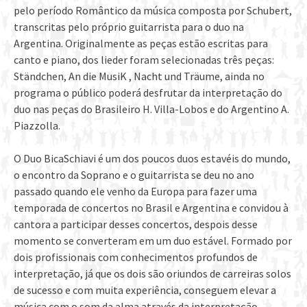
pelo período Romântico da música composta por Schubert,
transcritas pelo próprio guitarrista para o duo na
Argentina. Originalmente as peças estão escritas para
canto e piano, dos lieder foram selecionadas três peças:
Ständchen, An die MusiK , Nacht und Träume, ainda no
programa o público poderá desfrutar da interpretação do
duo nas peças do Brasileiro H. Villa-Lobos e do Argentino A.
Piazzolla.
O Duo BicaSchiavi é um dos poucos duos estavéis do mundo,
o encontro da Soprano e o guitarrista se deu no ano
passado quando ele venho da Europa para fazer uma
temporada de concertos no Brasil e Argentina e convidou à
cantora a participar desses concertos, despois desse
momento se converteram em um duo estável. Formado por
dois profissionais com conhecimentos profundos de
interpretação, já que os dois são oriundos de carreiras solos
de sucesso e com muita experiência, conseguem elevar a
música com o som da alma através da interpretação