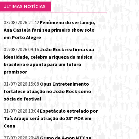
ÚLTIMAS NOTÍCIAS
03/08/2026 21:42
Fenômeno do sertanejo,
Ana Castela fará seu primeiro show solo
em Porto Alegre
02/08/2026 09:16
João Rock reafirma sua
identidade, celebra a riqueza da música
brasileira e aponta para um futuro
promissor
31/07/2026 15:08
Opus Entretenimento
fortalece atuação no João Rock como
sócia do festival
31/07/2026 13:04
Espetáculo estrelado por
Taís Araujo será atração do 33º POA em
Cena
27/07/2026 20:48
Grupo de K-pop NTX se