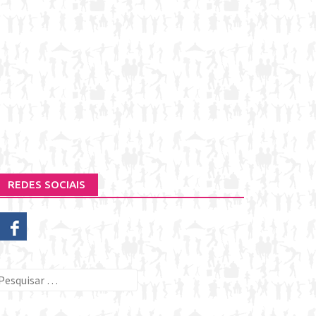
REDES SOCIAIS
esquisar
or: