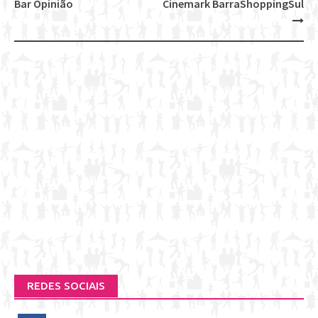
Post
Bar Opinião
Cinemark BarraShoppingSul
navigation
REDES SOCIAIS