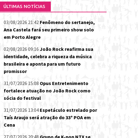
ÚLTIMAS NOTÍCIAS
03/08/2026 21:42
Fenômeno do sertanejo,
Ana Castela fará seu primeiro show solo
em Porto Alegre
02/08/2026 09:16
João Rock reafirma sua
identidade, celebra a riqueza da música
brasileira e aponta para um futuro
promissor
31/07/2026 15:08
Opus Entretenimento
fortalece atuação no João Rock como
sócia do festival
31/07/2026 13:04
Espetáculo estrelado por
Taís Araujo será atração do 33º POA em
Cena
27/07/2026 20:48
Grupo de K-pop NTX se