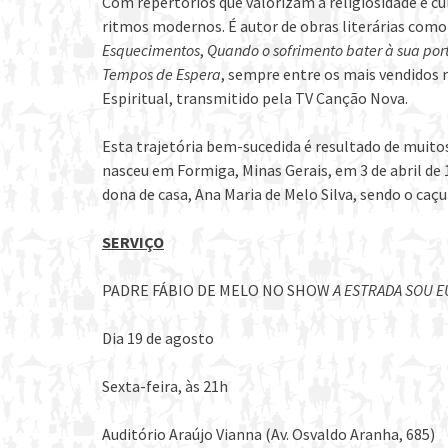
Com repertórios que valorizam a religiosidade e 
ritmos modernos. É autor de obras literárias com
Esquecimentos
,
Quando o sofrimento bater à sua por
Tempos de Espera
, sempre entre os mais vendidos 
Espiritual, transmitido pela TV Canção Nova.
Esta trajetória bem-sucedida é resultado de muito
nasceu em Formiga, Minas Gerais, em 3 de abril de 1
dona de casa, Ana Maria de Melo Silva, sendo o caçu
SERVIÇO
PADRE FÁBIO DE MELO NO SHOW
A ESTRADA SOU E
Dia 19 de agosto
Sexta-feira, às 21h
Auditório Araújo Vianna (Av. Osvaldo Aranha, 685)