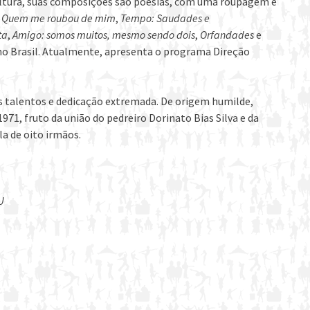
cultura, suas composições são poesias, com uma roupagem e
o
Quem me roubou de mim
,
Tempo: Saudades e
ta
,
Amigo: somos muitos, mesmo sendo dois
,
Orfandades
e
no Brasil. Atualmente, apresenta o programa Direção
s talentos e dedicação extremada. De origem humilde,
971, fruto da união do pedreiro Dorinato Bias Silva e da
la de oito irmãos.
U