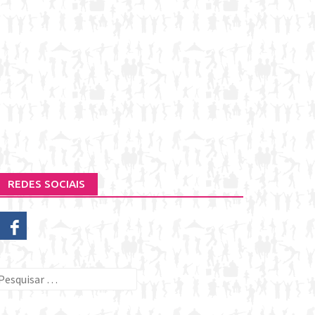
REDES SOCIAIS
esquisar
or: