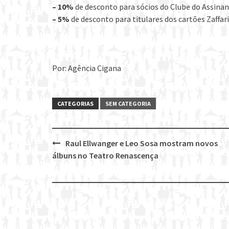
– 10%
de desconto para sócios do Clube do Assina
– 5%
de desconto para titulares dos cartões Zaffar
Por: Agência Cigana
CATEGORIAS
SEM CATEGORIA
Raul Ellwanger e Leo Sosa mostram novos
Post
álbuns no Teatro Renascença
navigation