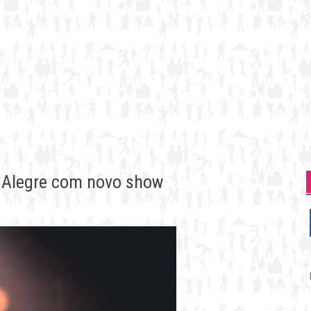
o Alegre com novo show
P
p