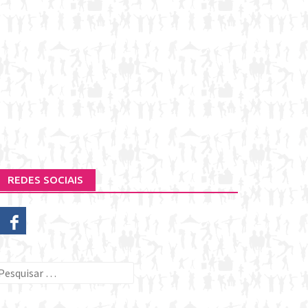
REDES SOCIAIS
esquisar
or: