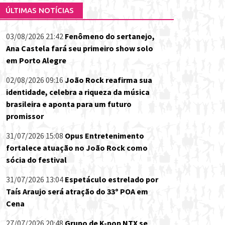
ÚLTIMAS NOTÍCIAS
03/08/2026 21:42
Fenômeno do sertanejo,
Ana Castela fará seu primeiro show solo
em Porto Alegre
02/08/2026 09:16
João Rock reafirma sua
identidade, celebra a riqueza da música
brasileira e aponta para um futuro
promissor
31/07/2026 15:08
Opus Entretenimento
fortalece atuação no João Rock como
sócia do festival
31/07/2026 13:04
Espetáculo estrelado por
Taís Araujo será atração do 33º POA em
Cena
27/07/2026 20:48
Grupo de K-pop NTX se