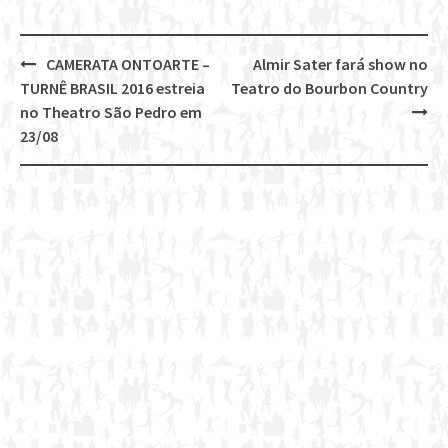
CAMERATA ONTOARTE –
Almir Sater fará show no
Post
TURNÊ BRASIL 2016 estreia
Teatro do Bourbon Country
navigation
no Theatro São Pedro em
23/08