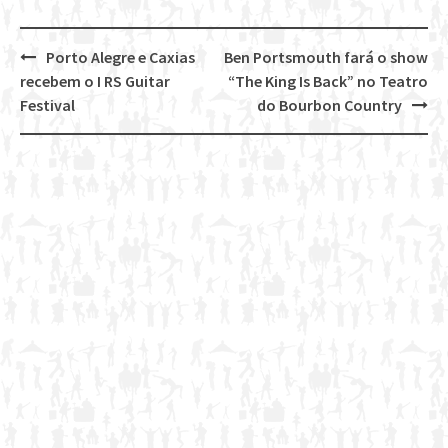
Porto Alegre e Caxias
Ben Portsmouth fará o show
Post
recebem o I RS Guitar
“The King Is Back” no Teatro
navigation
Festival
do Bourbon Country