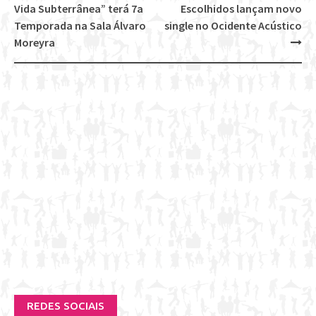
Post
Vida Subterrânea” terá 7a
Escolhidos lançam novo
navigation
Temporada na Sala Álvaro
single no Ocidente Acústico
Moreyra
REDES SOCIAIS