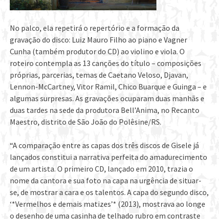
No palco, ela repetirá o repertório e a formação da
gravação do disco: Luiz Mauro Filho ao piano e Vagner
Cunha (também produtor do CD) ao violino e viola. O
roteiro contempla as 13 canções do título – composições
próprias, parcerias, temas de Caetano Veloso, Djavan,
Lennon-McCartney, Vitor Ramil, Chico Buarque e Guinga – e
algumas surpresas. As gravações ocuparam duas manhãs e
duas tardes na sede da produtora Bell’Anima, no Recanto
Maestro, distrito de São João do Polêsine/RS.
“A comparação entre as capas dos três discos de Gisele já
lançados constitui a narrativa perfeita do amadurecimento
de um artista. O primeiro CD, lançado em 2010, trazia o
nome da cantora e sua foto na capa na urgência de situar-
se, de mostrar a cara e os talentos. A capa do segundo disco,
‘*Vermelhos e demais matizes’* (2013), mostrava ao longe
o desenho de uma casinha de telhado rubro em contraste