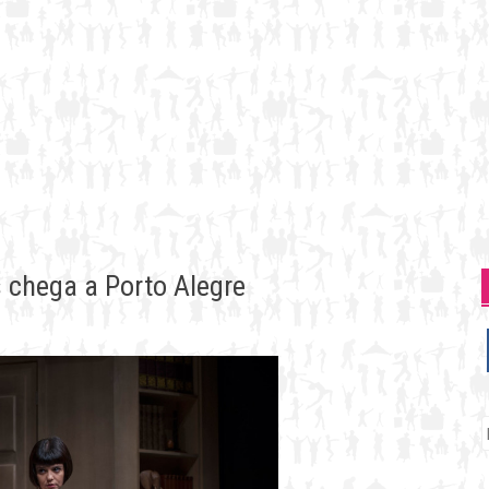
s chega a Porto Alegre
P
p