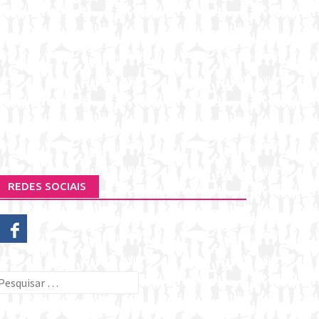
REDES SOCIAIS
esquisar
or: