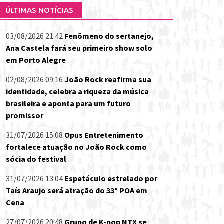
ÚLTIMAS NOTÍCIAS
03/08/2026 21:42
Fenômeno do sertanejo,
Ana Castela fará seu primeiro show solo
em Porto Alegre
02/08/2026 09:16
João Rock reafirma sua
identidade, celebra a riqueza da música
brasileira e aponta para um futuro
promissor
31/07/2026 15:08
Opus Entretenimento
fortalece atuação no João Rock como
sócia do festival
31/07/2026 13:04
Espetáculo estrelado por
Taís Araujo será atração do 33º POA em
Cena
27/07/2026 20:48
Grupo de K-pop NTX se