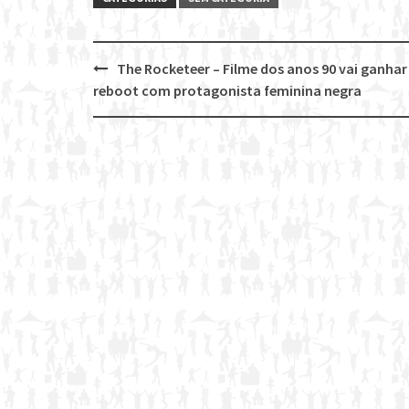
The Rocketeer – Filme dos anos 90 vai ganhar
Post
reboot com protagonista feminina negra
navigation