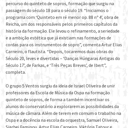
percurso do quinteto de sopros, formação que surgiu na
passagem do século 18 para o século 19. “Iniciamos o
programa com ‘Quinteto em ré menor op. 88 nº 4’, obra de
Reicha, um dos responsáveis pelos primeiros capítulos da
história da formação. Ele levou o refinamento, a seriedade
e a ambição estética que já existiam nas formações de
cordas para os instrumentos de sopro”, comenta Artur Elias
Carneiro, o flautista. “Depois, tocaremos duas obras do
Século 20, leves e divertidas – ‘Danças Húngaras Antigas do
Século 17’, de Farkas, e ‘Três Peças Breves’, de Ibert”,
completa.
O grupo 5 Ventos surgiu da ideia de Israel Oliveira de unir
professores da Escola de Música da Ospa na formação
quinteto de sopros, de forma a também incentivar os
alunos do conservatório a explorarem as possibilidades da
música de câmara. Além de terem em comum o trabalho na
Ospa e a docência na escola da orquestra, Samuel Oliveira,
Siarhei Faminou, Artur Elias Carneiro, Viktória Tatour e