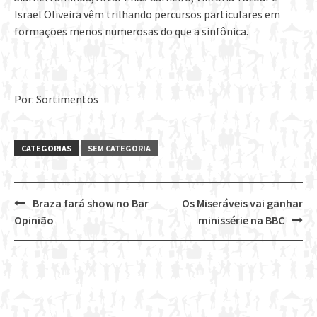
Israel Oliveira vêm trilhando percursos particulares em
formações menos numerosas do que a sinfônica.
Por: Sortimentos
CATEGORIAS
SEM CATEGORIA
Braza fará show no Bar
Os Miseráveis vai ganhar
Post
Opinião
minissérie na BBC
navigation