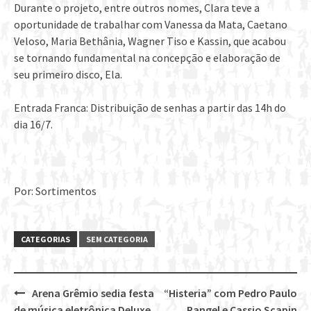
Durante o projeto, entre outros nomes, Clara teve a
oportunidade de trabalhar com Vanessa da Mata, Caetano
Veloso, Maria Bethânia, Wagner Tiso e Kassin, que acabou
se tornando fundamental na concepção e elaboração de
seu primeiro disco, Ela.
Entrada Franca: Distribuição de senhas a partir das 14h do
dia 16/7.
Por: Sortimentos
CATEGORIAS
SEM CATEGORIA
Arena Grêmio sedia festa
“Histeria” com Pedro Paulo
Post
de música eletrônica Deluxe
Rangel e Cassio Scapin