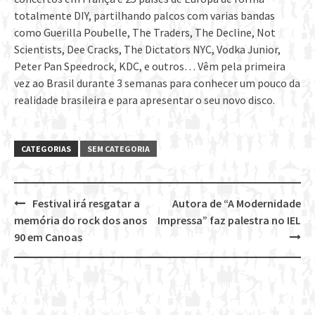
totalmente DIY, partilhando palcos com varias bandas
como Guerilla Poubelle, The Traders, The Decline, Not
Scientists, Dee Cracks, The Dictators NYC, Vodka Junior,
Peter Pan Speedrock, KDC, e outros… Vêm pela primeira
vez ao Brasil durante 3 semanas para conhecer um pouco da
realidade brasileira e para apresentar o seu novo disco.
CATEGORIAS
SEM CATEGORIA
Festival irá resgatar a
Autora de “A Modernidade
Post
memória do rock dos anos
Impressa” faz palestra no IEL
navigation
90 em Canoas