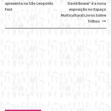
Post
apresenta na São Leopoldo
David Bowie” é a nova
navigation
Fest
exposição no Espaço
Multicultural Livros Sobre
Trilhos