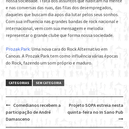
nossa sociedade. Trata dos assuntos que habitam na mente
e nas conversas das ruas, das filas dos desempregados,
daqueles que buscam dia apos dia lutar pelos seus sonhos.
Com sua influencia nas grandes bandas de rock nacional e
internacional, vem com sua mensagem e melodia
representar o grande clube que forma nossa sociedade.
Prozak Park
: Uma nova cara do Rock Alternativo em
Canoas. A Prozak Park tem como influência várias épocas
do Rock, fazendo um som próprio e maduro.
CATEGORIAS
SEM CATEGORIA
Comedianos recebem a
Projeto SOPA estreia nesta
Post
participação de André
quinta-feira no In Sano Pub
navigation
Damasceno