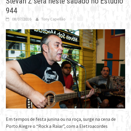
Stevan Z será neste sábado no Estúdio
944
08/07/2016
Tony Capellão
Em tempos de festa junina ou na roça, surge na cena de
Porto Alegre o “Rock a Raiar”, com a Eletroacordes