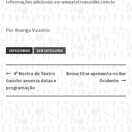
Informações adicionais em www.eletroacordes.com.br
Por: Rodrigo Vizzotto
CATEGORIAS
SEM CATEGORIA
4ª Mostra do Teatro
Bossa 50 se apresenta no Bar
Post
Gaúcho anuncia datas e
Ocidente
navigation
programação