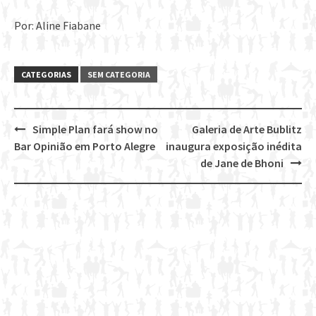
Por: Aline Fiabane
CATEGORIAS
SEM CATEGORIA
Simple Plan fará show no
Galeria de Arte Bublitz
Post
Bar Opinião em Porto Alegre
inaugura exposição inédita
navigation
de Jane de Bhoni