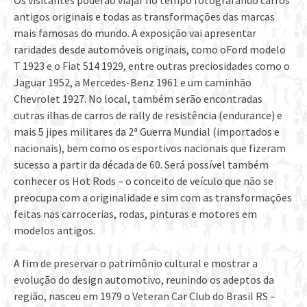
Os visitantes poderão viajar no tempo fotografando carros
antigos originais e todas as transformações das marcas
mais famosas do mundo. A exposição vai apresentar
raridades desde automóveis originais, como o
Ford modelo
T 1923 e o Fiat 514 1929, entre outras preciosidades como o
Jaguar 1952, a Mercedes-Benz 1961 e um caminhão
Chevrolet 1927. No local, também serão encontradas
outras ilhas de carros de rally de resistência (endurance) e
mais 5 jipes militares da 2ª Guerra Mundial (importados e
nacionais), bem como os esportivos nacionais que fizeram
sucesso a partir da década de 60. Será possível também
conhecer os Hot Rods – o conceito de veículo que não se
preocupa com a originalidade e sim com as transformações
feitas nas carrocerias, rodas, pinturas e motores em
modelos antigos.
A fim de preservar o patrimônio cultural e mostrar a
evolução do design automotivo, reunindo os adeptos da
região, nasceu em 1979 o Veteran Car Club do Brasil RS –