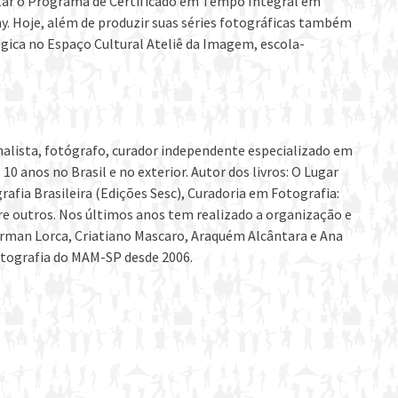
etar o Programa de Certificado em Tempo Integral em
y. Hoje, além de produzir suas séries fotográficas também
ógica no Espaço Cultural Ateliê da Imagem, escola-
alista, fotógrafo, curador independente especializado em
0 anos no Brasil e no exterior. Autor dos livros: O Lugar
rafia Brasileira (Edições Sesc), Curadoria em Fotografia:
tre outros. Nos últimos anos tem realizado a organização e
erman Lorca, Criatiano Mascaro, Araquém Alcântara e Ana
otografia do MAM-SP desde 2006.