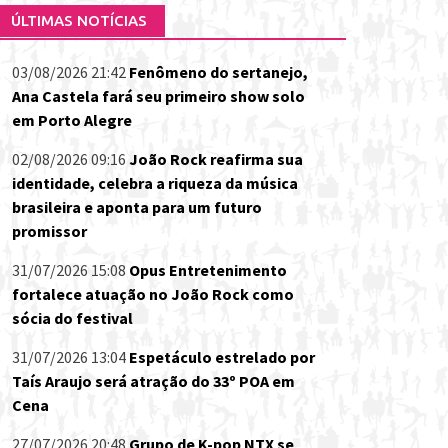
ÚLTIMAS NOTÍCIAS
03/08/2026 21:42
Fenômeno do sertanejo,
Ana Castela fará seu primeiro show solo
em Porto Alegre
02/08/2026 09:16
João Rock reafirma sua
identidade, celebra a riqueza da música
brasileira e aponta para um futuro
promissor
31/07/2026 15:08
Opus Entretenimento
fortalece atuação no João Rock como
sócia do festival
31/07/2026 13:04
Espetáculo estrelado por
Taís Araujo será atração do 33º POA em
Cena
27/07/2026 20:48
Grupo de K-pop NTX se