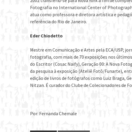
2002 transferiu-se para Nova York a fim de compl
Fotografia no International Center of Photograph
atua como professora e diretora artística e pedag
referência do Rio de Janeiro.
Eder Chiodetto
Mestre em Comunicação e Artes pela ECA/USP, jorn
fotografia, com mais de 70 exposições nos últimos 1
do Escritor (Cosac Naify), Geração 00: A Nova Fotog
da pesquisa à exposição (Ateliê Fotô/Funarte), en
edição de livros de fotógrafos como Luiz Braga, G
Nitzan. É curador do Clube de Colecionadores de F
Por: Fernanda Chemale