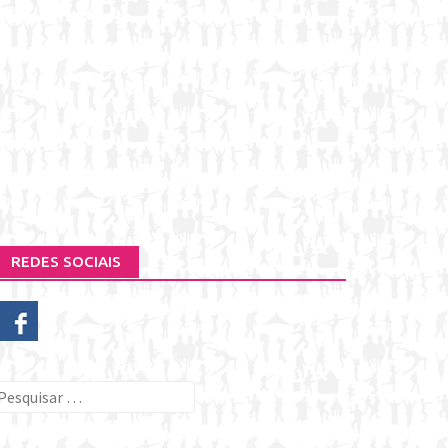
REDES SOCIAIS
esquisar
or: