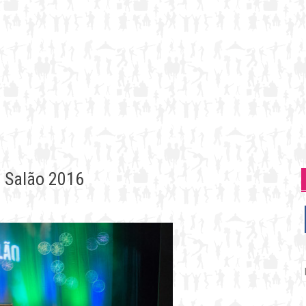
o Salão 2016
P
p