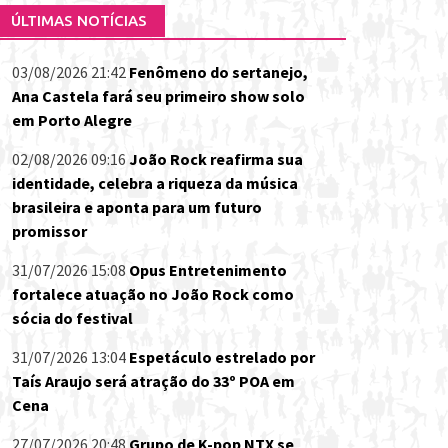
ÚLTIMAS NOTÍCIAS
03/08/2026 21:42
Fenômeno do sertanejo,
Ana Castela fará seu primeiro show solo
em Porto Alegre
02/08/2026 09:16
João Rock reafirma sua
identidade, celebra a riqueza da música
brasileira e aponta para um futuro
promissor
31/07/2026 15:08
Opus Entretenimento
fortalece atuação no João Rock como
sócia do festival
31/07/2026 13:04
Espetáculo estrelado por
Taís Araujo será atração do 33º POA em
Cena
27/07/2026 20:48
Grupo de K-pop NTX se