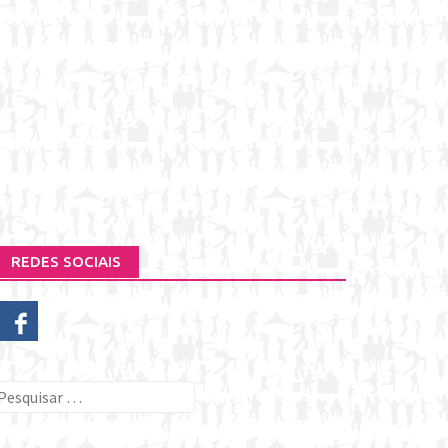
REDES SOCIAIS
esquisar
or: