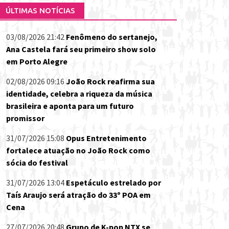
ÚLTIMAS NOTÍCIAS
03/08/2026 21:42
Fenômeno do sertanejo,
Ana Castela fará seu primeiro show solo
em Porto Alegre
02/08/2026 09:16
João Rock reafirma sua
identidade, celebra a riqueza da música
brasileira e aponta para um futuro
promissor
31/07/2026 15:08
Opus Entretenimento
fortalece atuação no João Rock como
sócia do festival
31/07/2026 13:04
Espetáculo estrelado por
Taís Araujo será atração do 33º POA em
Cena
27/07/2026 20:48
Grupo de K-pop NTX se