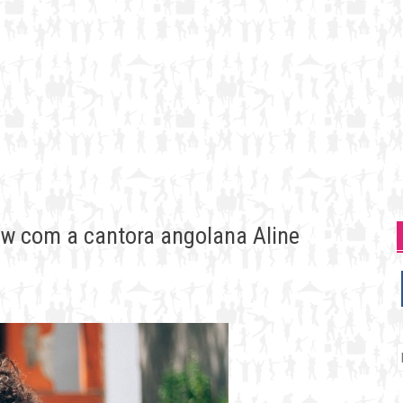
ow com a cantora angolana Aline
P
p