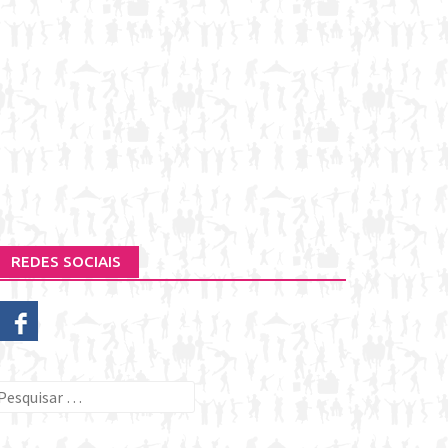
REDES SOCIAIS
esquisar
or: