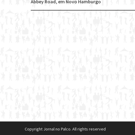
Post
Abbey Road, em Novo Hamburgo
navigation
Copyright Jornal no Palco. All rights reserved