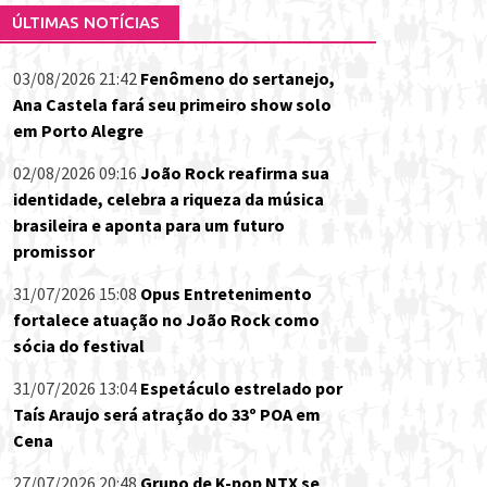
ÚLTIMAS NOTÍCIAS
03/08/2026 21:42
Fenômeno do sertanejo,
Ana Castela fará seu primeiro show solo
em Porto Alegre
02/08/2026 09:16
João Rock reafirma sua
identidade, celebra a riqueza da música
brasileira e aponta para um futuro
promissor
31/07/2026 15:08
Opus Entretenimento
fortalece atuação no João Rock como
sócia do festival
31/07/2026 13:04
Espetáculo estrelado por
Taís Araujo será atração do 33º POA em
Cena
27/07/2026 20:48
Grupo de K-pop NTX se