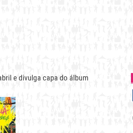
abril e divulga capa do álbum
P
p