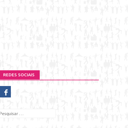
REDES SOCIAIS
esquisar
or: