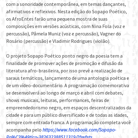
com a sonoridade contemporânea, em temas dançantes,
afirmativos e reflexivos. Nesta edição do Sopapo Poético,
os AfroEntes farão uma pequena mostra de suas
composições em versões acústicas, com Nina Fola (voz e
percussão), Pâmela Muniz (voz e percussão), Vagner do
Rosário (percussão) e Vladimir Rodrigues (violão).
O projeto Sopapo Poético ponto negro da poesia tem a
finalidade de promover ações de promoção e difusão da
literatura afro-brasileira, por isso prevê a realização de
saraus temáticos, lançamento de uma antologia poética e
de um vídeo-documentário. A programação comemorativa
se desenvolverá ao longo de março e abril com debates,
shows musicais, leituras, performances, feiras de
empreendedorismo negro, em espaços descentralizados da
cidade e para um público diversificado e de todas as idades,
sempre com entrada franca. A programação completa você
acompanha pelo
https://www.facebook.com/Sopapo-
Po%C3%A9tico-382632388511319/?fref=ts