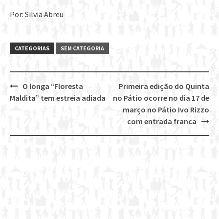
Por: Silvia Abreu
CATEGORIAS
SEM CATEGORIA
O longa “Floresta
Primeira edição do Quinta
Post
Maldita” tem estreia adiada
no Pátio ocorre no dia 17 de
navigation
março no Pátio Ivo Rizzo
com entrada franca