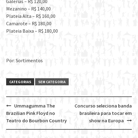
Galerias – R$ 120,00
Mezanino – R$ 140,00
Plateia Alta – R$ 160,00
Camarote – R$ 180,00
Plateia Baixa – R$ 180,00
Por: Sortimentos
CATEGORIAS
SEM CATEGORIA
Ummagumma The
Concurso seleciona banda
Post
Brazilian Pink Floyd no
brasileira para tocar em
navigation
Teatro do Bourbon Country
show na Europa