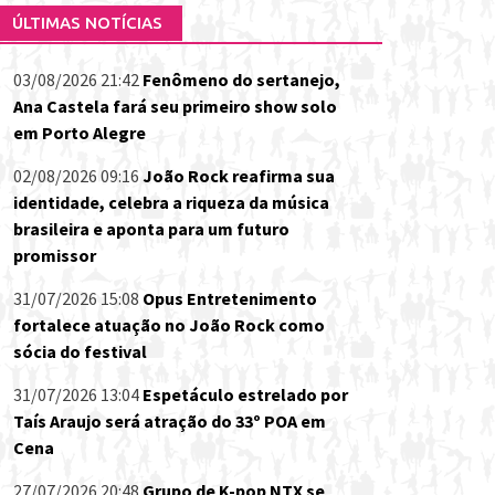
ÚLTIMAS NOTÍCIAS
03/08/2026 21:42
Fenômeno do sertanejo,
Ana Castela fará seu primeiro show solo
em Porto Alegre
02/08/2026 09:16
João Rock reafirma sua
identidade, celebra a riqueza da música
brasileira e aponta para um futuro
promissor
31/07/2026 15:08
Opus Entretenimento
fortalece atuação no João Rock como
sócia do festival
31/07/2026 13:04
Espetáculo estrelado por
Taís Araujo será atração do 33º POA em
Cena
27/07/2026 20:48
Grupo de K-pop NTX se