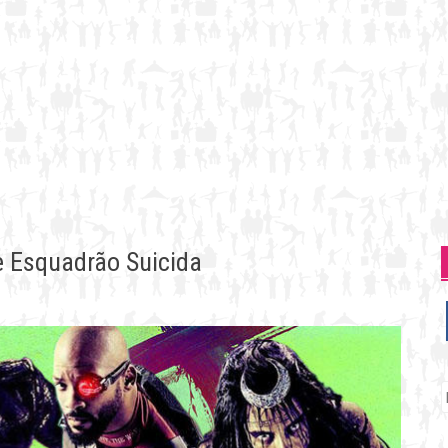
de Esquadrão Suicida
P
p