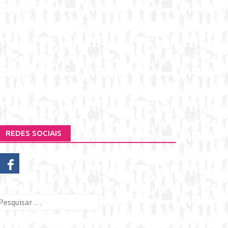
REDES SOCIAIS
esquisar
or: