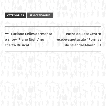
CATEGORIAS
SEM CATEGORIA
Luciano Leães apresenta
Teatro do Sesc Centro
Post
o show ‘Piano Night’ no
recebe espetáculo “Formas
navigation
Ecarta Musical
de Falar das Mães”