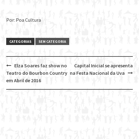
Por: Poa Cultura
CATEGORIAS
SEM CATEGORIA
Elza Soares faz show no
Capital Inicial se apresenta
Post
Teatro do Bourbon Country
na Festa Nacional da Uva
navigation
em Abril de 2016