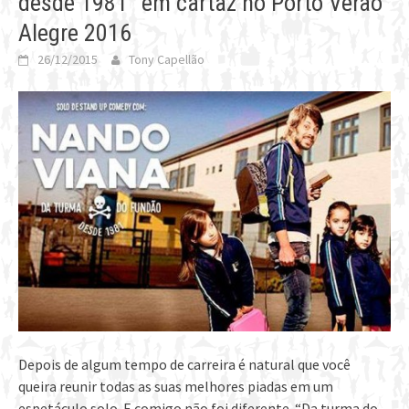
desde 1981” em cartaz no Porto Verão
Alegre 2016
26/12/2015
Tony Capellão
Depois de algum tempo de carreira é natural que você
queira reunir todas as suas melhores piadas em um
espetáculo solo. E comigo não foi diferente. “Da turma do