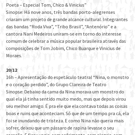
Poeta – Especial Tom, Chico & Vinicius”
Sinopse: Há nove anos, três bandas porto-alegrenses
criaram um projeto de grande alcance cultural. Integrantes
das bandas “Roda Viva”, “Tribo Brasil”, “Antenório” e a
cantora Nani Medeiros uniram-se em torno do interesse
comum de celebrar a música popular brasileira através das
composições de Tom Jobim, Chico Buarque e Vinicius de
Moraes.
20/12
16h – Apresentação do espetáculo teatral “Nina, o monstro
e o coração perdido”, do Grupo Clareira de Teatro
Sinopse: Debaixo da cama da Nina morava um monstro do
qual ela já tinha sentido muito medo, mas que depois virou
seu melhor amigo. É pra ele que ela contava todas as coisas
boas e ruins que aconteciam. Só que de um tempo pra cá, ela
foi se inundando de tristeza. E como Nina não queria mais
sofrer, deixou que um pássaro de rapina levasse o seu