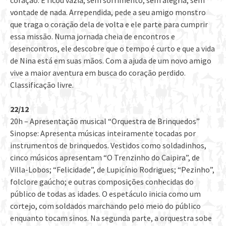
coração. E ficou vazia, sem sofrimento, sem alegria, sem
vontade de nada. Arrependida, pede a seu amigo monstro
que traga o coração dela de volta e ele parte para cumprir
essa missão. Numa jornada cheia de encontros e
desencontros, ele descobre que o tempo é curto e que a vida
de Nina está em suas mãos. Com a ajuda de um novo amigo
vive a maior aventura em busca do coração perdido.
Classificação livre.
22/12
20h – Apresentação musical “Orquestra de Brinquedos”
Sinopse: Apresenta músicas inteiramente tocadas por
instrumentos de brinquedos. Vestidos como soldadinhos,
cinco músicos apresentam “O Trenzinho do Caipira”, de
Villa-Lobos; “Felicidade”, de Lupicínio Rodrigues; “Pezinho”,
folclore gaúcho; e outras composições conhecidas do
público de todas as idades. O espetáculo inicia como um
cortejo, com soldados marchando pelo meio do público
enquanto tocam sinos. Na segunda parte, a orquestra sobe