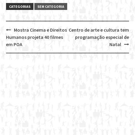
CATEGORIAS
SEM CATEGORIA
Mostra Cinema e Direitos
Centro de arte e cultura tem
Post
Humanos projeta 40 filmes
programação especial de
navigation
em POA
Natal