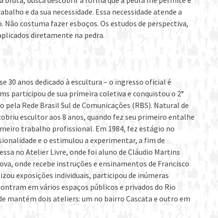
 bruta, busca descobrir a forma que a pedra lhe permite e
rabalho e da sua necessidade. Essa necessidade atende a
. Não costuma fazer esboços. Os estudos de perspectiva,
plicados diretamente na pedra.
30 anos dedicado à escultura – o ingresso oficial é
ms participou de sua primeira coletiva e conquistou o 2°
 pela Rede Brasil Sul de Comunicações (RBS). Natural de
obriu escultor aos 8 anos, quando fez seu primeiro entalhe
imeiro trabalho profissional. Em 1984, fez estágio no
sionalidade e o estimulou a experimentar, a fim de
essa no Atelier Livre, onde foi aluno de Cláudio Martins
 Nova, onde recebe instruções e ensinamentos de Francisco
lizou exposições individuais, participou de inúmeras
encontram em vários espaços públicos e privados do Rio
nde mantém dois ateliers: um no bairro Cascata e outro em