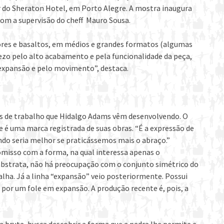
ar do Sheraton Hotel, em Porto Alegre. A mostra inaugura
om a supervisão do cheff Mauro Sousa.
res e basaltos, em médios e grandes formatos (algumas
ezo pelo alto acabamento e pela funcionalidade da peça,
a expansão e pelo movimento”, destaca.
has de trabalho que Hidalgo Adams vêm desenvolvendo. O
e é uma marca registrada de suas obras. “É a expressão de
do seria melhor se praticássemos mais o abraço.”
omisso com a forma, na qual interessa apenas o
 abstrata, não há preocupação com o conjunto simétrico do
alha. Já a linha “expansão” veio posteriormente. Possui
por um fole em expansão. A produção recente é, pois, a