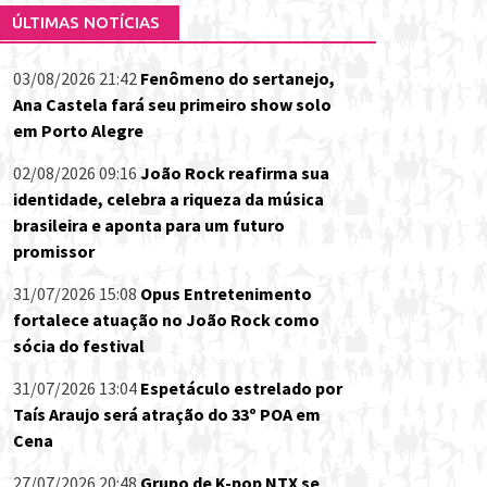
ÚLTIMAS NOTÍCIAS
03/08/2026 21:42
Fenômeno do sertanejo,
Ana Castela fará seu primeiro show solo
em Porto Alegre
02/08/2026 09:16
João Rock reafirma sua
identidade, celebra a riqueza da música
brasileira e aponta para um futuro
promissor
31/07/2026 15:08
Opus Entretenimento
fortalece atuação no João Rock como
sócia do festival
31/07/2026 13:04
Espetáculo estrelado por
Taís Araujo será atração do 33º POA em
Cena
27/07/2026 20:48
Grupo de K-pop NTX se