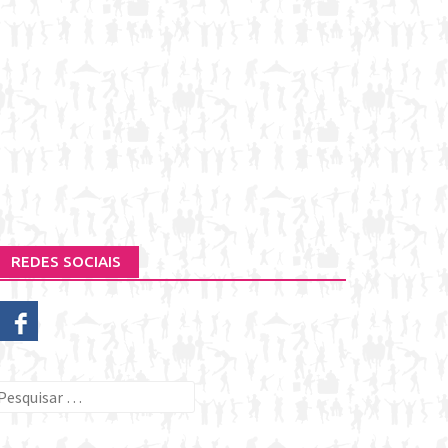
REDES SOCIAIS
esquisar
or: