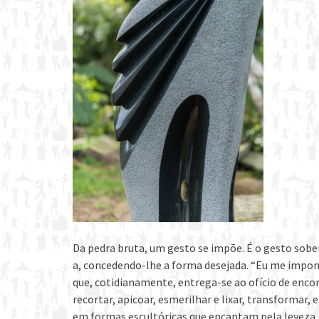
Da pedra bruta, um gesto se impõe. É o gesto sober
a, concedendo-lhe a forma desejada. “Eu me imponho
que, cotidianamente, entrega-se ao ofício de encont
recortar, apicoar, esmerilhar e lixar, transformar
em formas escultóricas que encantam pela leveza