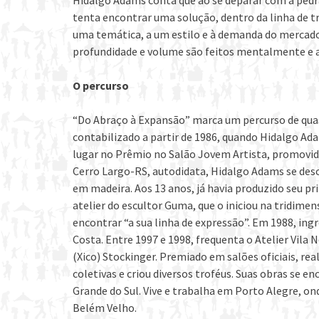
Hidalgo Adams conta que ao se deparar com a pedra
tenta encontrar uma solução, dentro da linha de t
uma temática, a um estilo e à demanda do mercado
profundidade e volume são feitos mentalmente e a
O percurso
“Do Abraço à Expansão” marca um percurso de quase 
contabilizado a partir de 1986, quando Hidalgo Ada
lugar no Prêmio no Salão Jovem Artista, promovido
Cerro Largo-RS, autodidata, Hidalgo Adams se desc
em madeira. Aos 13 anos, já havia produzido seu pr
atelier do escultor Guma, que o iniciou na tridimen
encontrar “a sua linha de expressão”. Em 1988, ingr
Costa. Entre 1997 e 1998, frequenta o Atelier Vila
(Xico) Stockinger. Premiado em salões oficiais, rea
coletivas e criou diversos troféus. Suas obras se 
Grande do Sul. Vive e trabalha em Porto Alegre, o
Belém Velho.