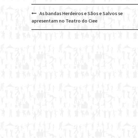
As bandas Herdeiros e Sãos e Salvos se
Post
apresentam no Teatro do Ciee
navigation