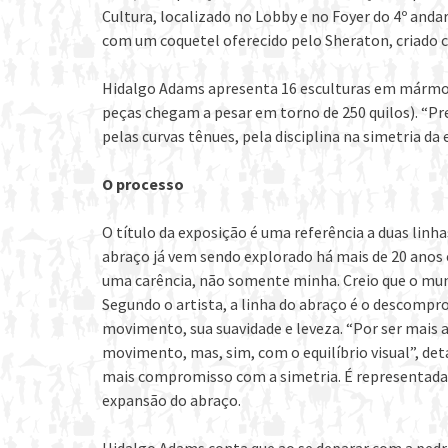
Cultura, localizado no Lobby e no Foyer do 4º and
com um coquetel oferecido pelo Sheraton, criado c
Hidalgo Adams apresenta 16 esculturas em mármo
peças chegam a pesar em torno de 250 quilos). “Pr
pelas curvas tênues, pela disciplina na simetria d
O processo
O título da exposição é uma referência a duas lin
abraço já vem sendo explorado há mais de 20 anos 
uma carência, não somente minha. Creio que o mun
Segundo o artista, a linha do abraço é o descompr
movimento, sua suavidade e leveza. “Por ser mais
movimento, mas, sim, com o equilíbrio visual”, det
mais compromisso com a simetria. É representada 
expansão do abraço.