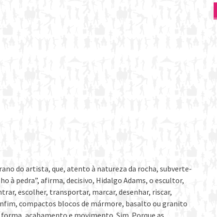
ano do artista, que, atento à natureza da rocha, subverte-
 à pedra”, afirma, decisivo, Hidalgo Adams, o escultor,
rar, escolher, transportar, marcar, desenhar, riscar,
, enfim, compactos blocos de mármore, basalto ou granito
, forma, acabamento e movimento. Sim. Porque as