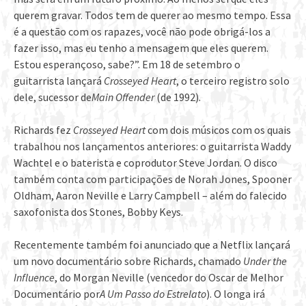
querem gravar. Todos tem de querer ao mesmo tempo. Essa
é a questão com os rapazes, você não pode obrigá-los a
fazer isso, mas eu tenho a mensagem que eles querem.
Estou esperançoso, sabe?”. Em 18 de setembro o
guitarrista lançará
Crosseyed Heart
, o terceiro registro solo
dele, sucessor de
Main Offender
(de 1992).
Richards fez
Crosseyed Heart
com dois músicos com os quais
trabalhou nos lançamentos anteriores: o guitarrista Waddy
Wachtel e o baterista e coprodutor Steve Jordan. O disco
também conta com participações de Norah Jones, Spooner
Oldham, Aaron Neville e Larry Campbell – além do falecido
saxofonista dos Stones, Bobby Keys.
Recentemente também foi anunciado que a Netflix lançará
um novo documentário sobre Richards, chamado
Under the
Influence
, do Morgan Neville (vencedor do Oscar de Melhor
Documentário por
A Um Passo do Estrelato
). O longa irá