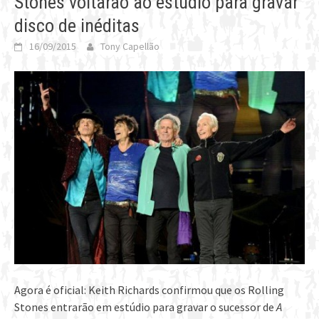
Stones voltarão ao estúdio para gravar
disco de inéditas
16/09/2015
Tony Capellão
Agora é oficial: Keith Richards confirmou que os Rolling
Stones entrarão em estúdio para gravar o sucessor de
A