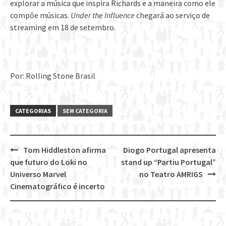
explorar a música que inspira Richards e a maneira como ele
compõe músicas.
Under the Influence
chegará ao serviço de
streaming em 18 de setembro.
Por: Rolling Stone Brasil
CATEGORIAS
SEM CATEGORIA
Tom Hiddleston afirma
Diogo Portugal apresenta
Post
que futuro do Loki no
stand up “Partiu Portugal”
navigation
Universo Marvel
no Teatro AMRIGS
Cinematográfico é incerto