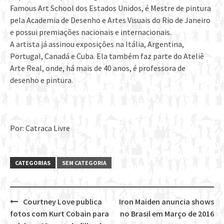
Famous Art School dos Estados Unidos, é Mestre de pintura
pela Academia de Desenho e Artes Visuais do Rio de Janeiro
e possui premiações nacionais e internacionais.
A artista já assinou exposições na Itália, Argentina,
Portugal, Canadá e Cuba. Ela também faz parte do Ateliê
Arte Real, onde, há mais de 40 anos, é professora de
desenho e pintura.
Por: Catraca Livre
CATEGORIAS
SEM CATEGORIA
Courtney Love publica
Iron Maiden anuncia shows
Post
fotos com Kurt Cobain para
no Brasil em Março de 2016