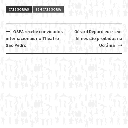
CATEGORIAS
SEM CATEGORIA
OSPA recebe convidados
Gérard Depardieu e seus
Post
internacionais no Theatro
filmes são proibidos na
navigation
São Pedro
Ucrânia