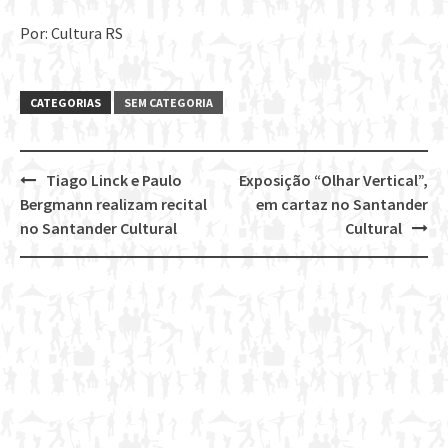
Por: Cultura RS
CATEGORIAS
SEM CATEGORIA
Tiago Linck e Paulo
Exposição “Olhar Vertical”,
Post
Bergmann realizam recital
em cartaz no Santander
navigation
no Santander Cultural
Cultural