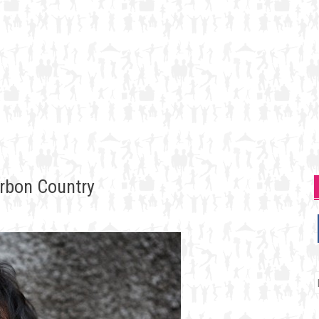
rbon Country
P
p