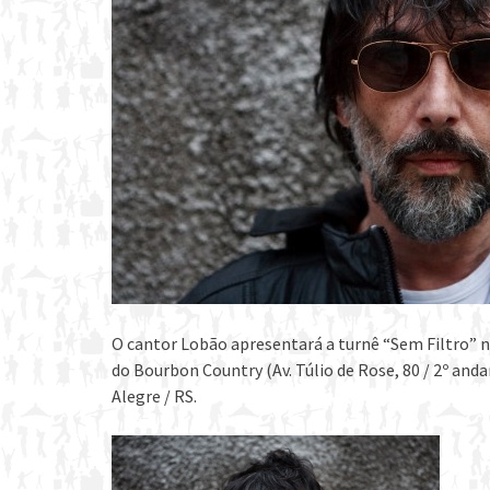
O cantor Lobão apresentará a turnê “Sem Filtro” no 
do Bourbon Country (Av. Túlio de Rose, 80 / 2º and
Alegre / RS.