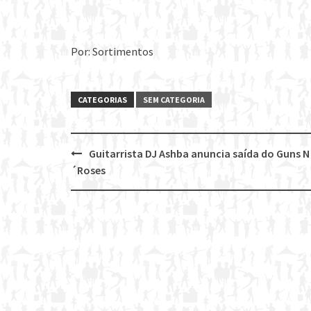
Por: Sortimentos
CATEGORIAS
SEM CATEGORIA
Guitarrista DJ Ashba anuncia saída do Guns N
Post
´Roses
navigation