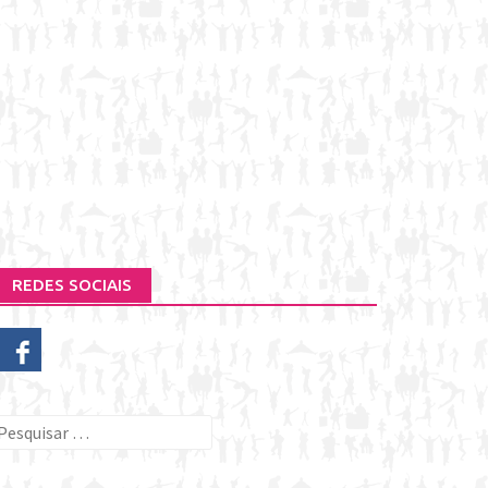
REDES SOCIAIS
esquisar
or: