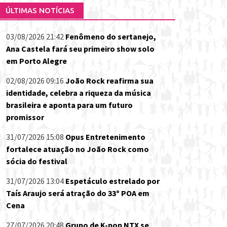
ÚLTIMAS NOTÍCIAS
03/08/2026 21:42
Fenômeno do sertanejo,
Ana Castela fará seu primeiro show solo
em Porto Alegre
02/08/2026 09:16
João Rock reafirma sua
identidade, celebra a riqueza da música
brasileira e aponta para um futuro
promissor
31/07/2026 15:08
Opus Entretenimento
fortalece atuação no João Rock como
sócia do festival
31/07/2026 13:04
Espetáculo estrelado por
Taís Araujo será atração do 33º POA em
Cena
27/07/2026 20:48
Grupo de K-pop NTX se