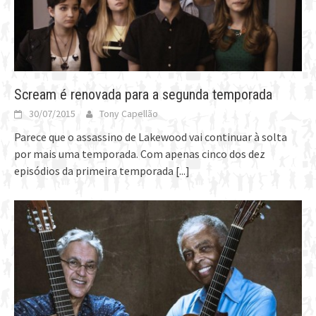
Scream é renovada para a segunda temporada
30/07/2015
Tony Capellão
Parece que o assassino de Lakewood vai continuar à solta
por mais uma temporada. Com apenas cinco dos dez
episódios da primeira temporada
[...]