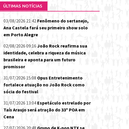
ÚLTIMAS NOTÍCIAS
03/08/2026 21:42
Fenômeno do sertanejo,
Ana Castela fará seu primeiro show solo
em Porto Alegre
02/08/2026 09:16
João Rock reafirma sua
identidade, celebra a riqueza da música
brasileira e aponta para um futuro
promissor
31/07/2026 15:08
Opus Entretenimento
fortalece atuação no João Rock como
sócia do festival
31/07/2026 13:04
Espetáculo estrelado por
Taís Araujo será atração do 33º POA em
Cena
27/07/2026 20:48
Grupo de K-pop NTX se