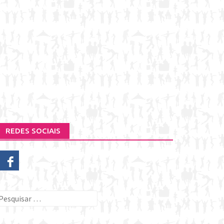
REDES SOCIAIS
esquisar
or: