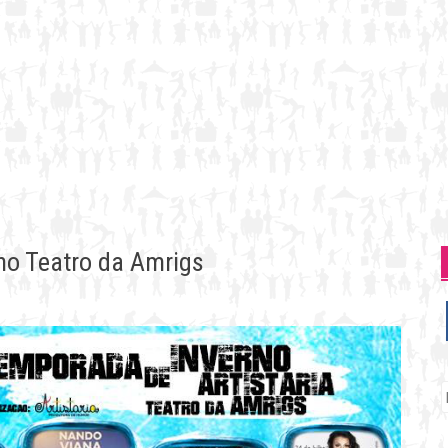
no Teatro da Amrigs
P
p