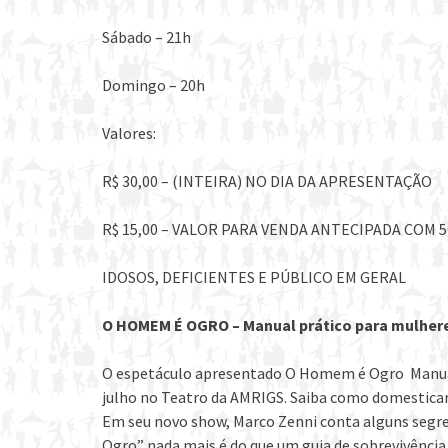
Sábado – 21h
Domingo – 20h
Valores:
R$ 30,00 – (INTEIRA) NO DIA DA APRESENTAÇÃO
R$ 15,00 – VALOR PARA VENDA ANTECIPADA COM
IDOSOS, DEFICIENTES E PÚBLICO EM GERAL
O HOMEM É OGRO – Manual prático para mulher
O espetáculo apresentado O Homem é Ogro ­ Manual
julho no Teatro da AMRIGS. Saiba como domesticar
Em seu novo show, Marco Zenni conta alguns segre
Ogro” nada mais é do que um guia de sobrevivênci