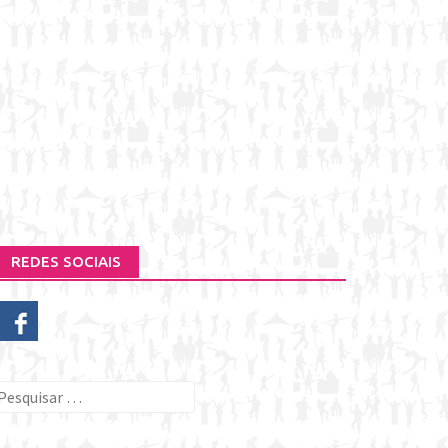
REDES SOCIAIS
esquisar
or: