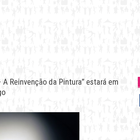
– A Reinvenção da Pintura” estará em
go
P
p