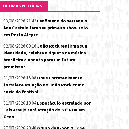
ÚLTIMAS NOTÍCIAS
03/08/2026 21:42
Fenômeno do sertanejo,
Ana Castela fará seu primeiro show solo
em Porto Alegre
02/08/2026 09:16
João Rock reafirma sua
identidade, celebra a riqueza da música
brasileira e aponta para um futuro
promissor
31/07/2026 15:08
Opus Entretenimento
fortalece atuação no João Rock como
sócia do festival
31/07/2026 13:04
Espetáculo estrelado por
Taís Araujo será atração do 33º POA em
Cena
27/07/2026 20:48
Grupo de K-pop NTX se